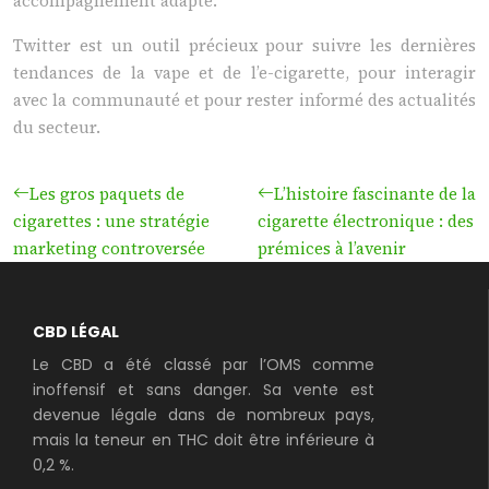
accompagnement adapté.
Twitter est un outil précieux pour suivre les dernières
tendances de la vape et de l’e-cigarette, pour interagir
avec la communauté et pour rester informé des actualités
du secteur.
Les gros paquets de
L’histoire fascinante de la
cigarettes : une stratégie
cigarette électronique : des
marketing controversée
prémices à l’avenir
CBD LÉGAL
Le CBD a été classé par l’OMS comme
inoffensif et sans danger. Sa vente est
devenue légale dans de nombreux pays,
mais la teneur en THC doit être inférieure à
0,2 %.