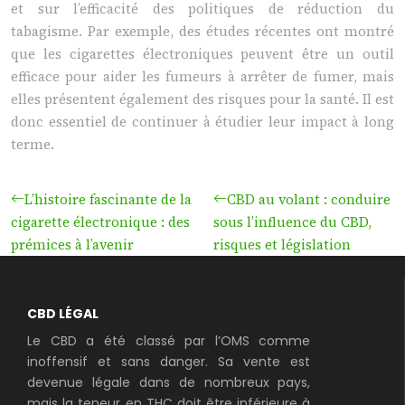
et sur l’efficacité des politiques de réduction du
tabagisme. Par exemple, des études récentes ont montré
que les cigarettes électroniques peuvent être un outil
efficace pour aider les fumeurs à arrêter de fumer, mais
elles présentent également des risques pour la santé. Il est
donc essentiel de continuer à étudier leur impact à long
terme.
L’histoire fascinante de la
CBD au volant : conduire
cigarette électronique : des
sous l’influence du CBD,
prémices à l’avenir
risques et législation
CBD LÉGAL
Le CBD a été classé par l’OMS comme
inoffensif et sans danger. Sa vente est
devenue légale dans de nombreux pays,
mais la teneur en THC doit être inférieure à