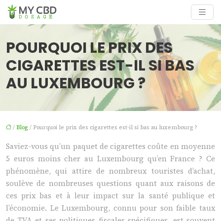
POURQUOI LE PRIX DES
CIGARETTES EST-IL SI BAS
AU LUXEMBOURG ?
/
Blog
/ Pourquoi le prix des cigarettes est-il si bas au luxembourg ?
Saviez-vous qu’un paquet de cigarettes coûte en moyenne
5 euros moins cher au Luxembourg qu’en France ? Ce
phénomène, qui attire de nombreux touristes d’achat,
soulève de nombreuses questions quant aux raisons de
ces prix bas et à leur impact sur la santé publique et
l’économie. Le Luxembourg, connu pour son faible taux
de TVA et ses politiques fiscales spécifiques, est souvent