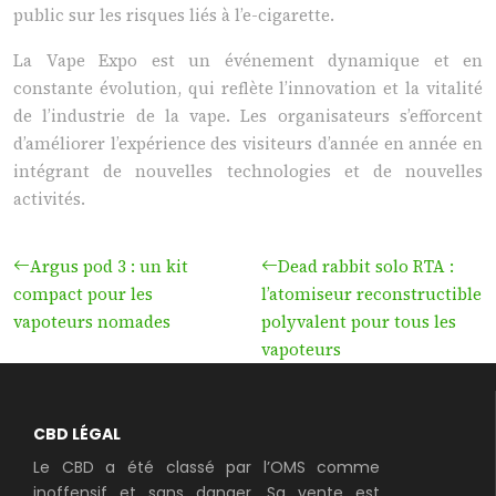
public sur les risques liés à l’e-cigarette.
La Vape Expo est un événement dynamique et en
constante évolution, qui reflète l’innovation et la vitalité
de l’industrie de la vape. Les organisateurs s’efforcent
d’améliorer l’expérience des visiteurs d’année en année en
intégrant de nouvelles technologies et de nouvelles
activités.
Argus pod 3 : un kit
Dead rabbit solo RTA :
compact pour les
l’atomiseur reconstructible
vapoteurs nomades
polyvalent pour tous les
vapoteurs
CBD LÉGAL
Le CBD a été classé par l’OMS comme
inoffensif et sans danger. Sa vente est