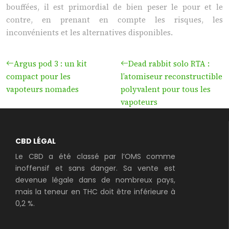
bouffées, il est primordial de bien peser le pour et le
contre, en prenant en compte les risques, les
inconvénients et les alternatives disponibles.
Argus pod 3 : un kit
Dead rabbit solo RTA :
compact pour les
l’atomiseur reconstructible
vapoteurs nomades
polyvalent pour tous les
vapoteurs
CBD LÉGAL
Le CBD a été classé par l’OMS comme
inoffensif et sans danger. Sa vente est
devenue légale dans de nombreux pays,
mais la teneur en THC doit être inférieure à
0,2 %.