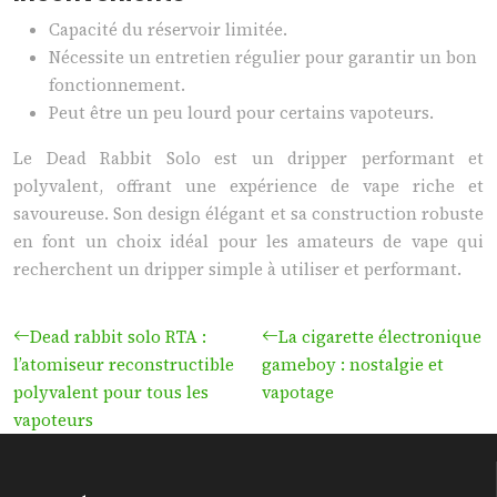
Capacité du réservoir limitée.
Nécessite un entretien régulier pour garantir un bon
fonctionnement.
Peut être un peu lourd pour certains vapoteurs.
Le Dead Rabbit Solo est un dripper performant et
polyvalent, offrant une expérience de vape riche et
savoureuse. Son design élégant et sa construction robuste
en font un choix idéal pour les amateurs de vape qui
recherchent un dripper simple à utiliser et performant.
Dead rabbit solo RTA :
La cigarette électronique
l’atomiseur reconstructible
gameboy : nostalgie et
polyvalent pour tous les
vapotage
vapoteurs